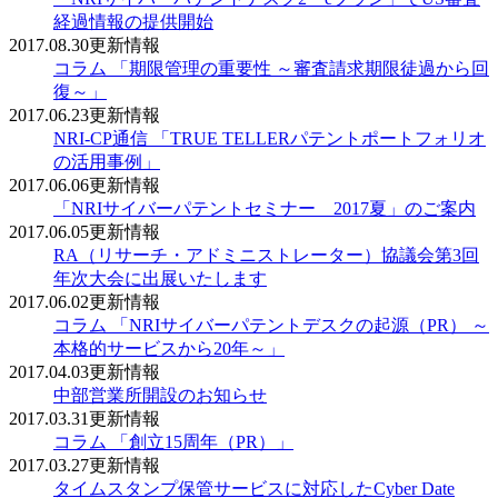
経過情報の提供開始
2017.08.30
更新情報
コラム 「期限管理の重要性 ～審査請求期限徒過から回
復～」
2017.06.23
更新情報
NRI-CP通信 「TRUE TELLERパテントポートフォリオ
の活用事例」
2017.06.06
更新情報
「NRIサイバーパテントセミナー 2017夏」のご案内
2017.06.05
更新情報
RA（リサーチ・アドミニストレーター）協議会第3回
年次大会に出展いたします
2017.06.02
更新情報
コラム 「NRIサイバーパテントデスクの起源（PR） ～
本格的サービスから20年～」
2017.04.03
更新情報
中部営業所開設のお知らせ
2017.03.31
更新情報
コラム 「創立15周年（PR）」
2017.03.27
更新情報
タイムスタンプ保管サービスに対応したCyber Date