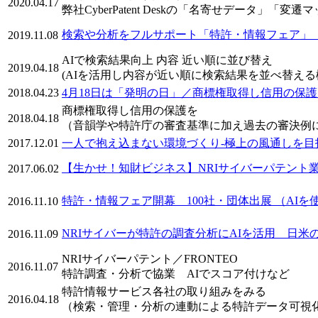
2020.04.17
弊社CyberPatent Deskの「名寄せデータ」「変
検索や分析をフルサポート「特許・情報フェア」
2019.11.08
AIで検索結果向上 内容 近い順に並び替え
2019.04.18
(AIを活用し内容が近い順に検索結果を並べ替え
2018.04.23
4月18日は「発明の日」／商標権取得し信用の保護
商標権取得し信用の保護を
2018.04.18
（音韻学や特許庁の審査基準に加え過去の審決例
2017.12.01
一人で抱え込まない環境づくり-極上の風通しを目
【生かせ！知財ビジネス】NRIサイバーパテント
2017.06.02
特許・情報フェア開幕 100社・団体出展 （AI
2016.11.10
NRIサイバーが特許の調査分析にAIを活用 日
2016.11.09
NRIサイバーパテント／FRONTEO
2016.11.07
特許調査・分析で協業 AIでスコア付けなど
特許情報サービス各社の取り組みをみる
2016.04.18
（検索・管理・分析の連動による特許データ可視