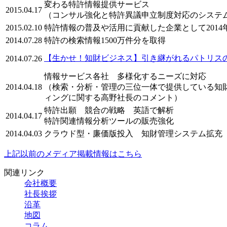
変わる特許情報提供サービス
2015.04.17
（コンサル強化と特許異議申立制度対応のシステ
2015.02.10
特許情報の普及や活用に貢献した企業として201
2014.07.28
特許の検索情報1500万件分を取得
【生かせ！知財ビジネス】引き継がれるパトリス
2014.07.26
情報サービス各社 多様化するニーズに対応
2014.04.18
（検索・分析・管理の三位一体で提供している知
ィングに関する高野社長のコメント）
特許出願 競合の戦略 英語で解析
2014.04.17
特許関連情報分析ツールの販売強化
2014.04.03
クラウド型・廉価版投入 知財管理システム拡充
上記以前のメディア掲載情報はこちら
関連リンク
会社概要
社長挨拶
沿革
地図
コラム