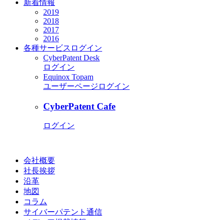
新着情報
2019
2018
2017
2016
各種サービス
ログイン
CyberPatent Desk
ログイン
Equinox Topam
ユーザーページログイン
CyberPatent Cafe
ログイン
会社概要
社長挨拶
沿革
地図
コラム
サイバーパテント通信