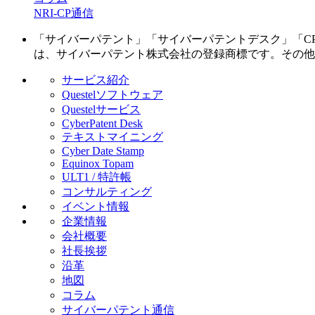
NRI-CP通信
「サイバーパテント」「サイバーパテントデスク」「CPD」「マイパ
は、サイバーパテント株式会社の登録商標です。その他
サービス紹介
Questelソフトウェア
Questelサービス
CyberPatent Desk
テキストマイニング
Cyber Date Stamp
Equinox Topam
ULT1 / 特許帳
コンサルティング
イベント情報
企業情報
会社概要
社長挨拶
沿革
地図
コラム
サイバーパテント通信