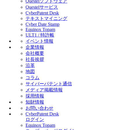
Questelソフトウェア
Questelサービス
CyberPatent Desk
テキストマイニング
Cyber Date Stamp
Equinox Topam
ULT1 / 特許帳
イベント情報
企業情報
会社概要
社長挨拶
沿革
地図
コラム
サイバーパテント通信
メディア掲載情報
採用情報
知財情報
お問い合わせ
CyberPatent Desk
ログイン
Equinox Topam