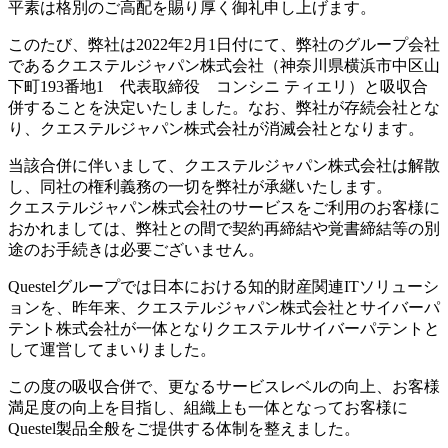
平素は格別のご高配を賜り厚く御礼申し上げます。
このたび、弊社は2022年2月1日付にて、弊社のグループ会社
であるクエステルジャパン株式会社（神奈川県横浜市中区山
下町193番地1 代表取締役 コンシニ ティエリ）と吸収合
併することを決定いたしました。なお、弊社が存続会社とな
り、クエステルジャパン株式会社が消滅会社となります。
当該合併に伴いまして、クエステルジャパン株式会社は解散
し、同社の権利義務の一切を弊社が承継いたします。
クエステルジャパン株式会社のサービスをご利用のお客様に
おかれましては、弊社との間で契約再締結や覚書締結等の別
途のお手続きは必要ございません。
Questelグループでは日本における知的財産関連ITソリューシ
ョンを、昨年来、クエステルジャパン株式会社とサイバーパ
テント株式会社が一体となりクエステルサイバーパテントと
して運営してまいりました。
この度の吸収合併で、更なるサービスレベルの向上、お客様
満足度の向上を目指し、組織上も一体となってお客様に
Questel製品全般をご提供する体制を整えました。