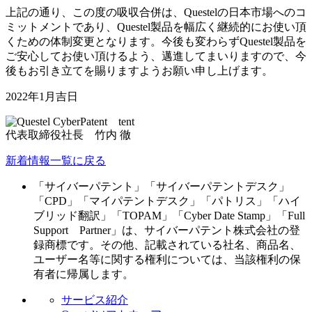
上記の通り、この度の吸収合併は、Questelの日本市場へのコ
ミットメントであり、Questel製品を幅広く継続的にお使い頂
くための体制変更となります。今後も変わらずQuestel製品を
ご安心してお使い頂けるよう、邁進してまいりますので、今
後もお引き立てを賜りますようお願い申し上げます。
2022年1月吉日
代表取締役社長 竹内 徹
新着情報一覧に戻る
「サイバーパテント」「サイバーパテントデスク」
「CPD」「マイパテントデスク」「パトリス」「ハイ
ブリッド翻訳」「TOPAM」「Cyber Date Stamp」「Full
Support Partner」は、サイバーパテント株式会社の登
録商標です。その他、記載されている社名、商品名、
ユーザー名等に関する権利については、当該権利の保
有者に帰属します。
サービス紹介