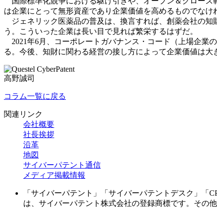
国際標準化競争における駆け引きや、オープン＆クローズ戦
は企業にとって無形資産であり企業価値を高めるものでなけ
ジェネリック医薬品の普及は、換言すれば、創薬会社の知財
う。こういった企業は長い目で見れば繁栄するはずだ。
2021年6月、コーポレートガバナンス・コード（上場企業
る。今後、知財に関わる経営の接し方によって企業価値は大き
高野誠司
コラム一覧に戻る
関連リンク
会社概要
社長挨拶
沿革
地図
サイバーパテント通信
メディア掲載情報
「サイバーパテント」「サイバーパテントデスク」「CPD」「マイパ
は、サイバーパテント株式会社の登録商標です。その他