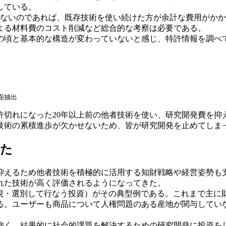
としている。
しないのであれば、既存技術を使い続けた方が余計な費用がか
よる材料費のコスト削減など総合的な考察は必要である。
頃と基本的な構造が変わっていないと感じ、特許情報を調べて
面抽出
切れになった20年以上前の他者技術を使い、研究開発費を抑
術の累積進歩が欠かせないため、皆が研究開発を止めてしま
った
えるため他者技術を積極的に活用する知財戦略や経営姿勢も支
れた技術が高く評価されるようになってきた。
視・選別して行なう投資）がその典型例である。これまで主に
る。ユーザーも商品について人権問題のある産地が関与してい
く、結果的に社会的課題を解決するための研究開発に投資を