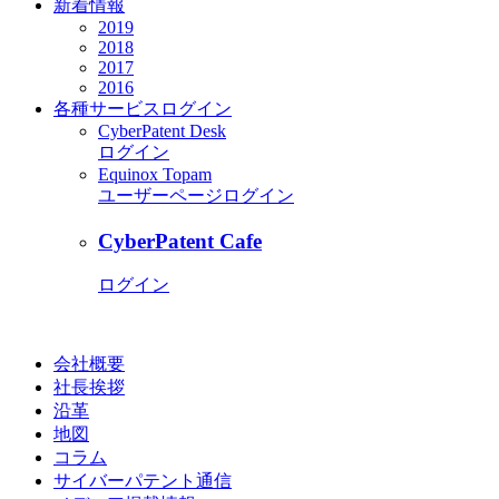
新着情報
2019
2018
2017
2016
各種サービス
ログイン
CyberPatent Desk
ログイン
Equinox Topam
ユーザーページログイン
CyberPatent Cafe
ログイン
会社概要
社長挨拶
沿革
地図
コラム
サイバーパテント通信