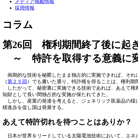
メディア掲載情報
採用情報
コラム
第26回 権利期間終了後に起
～ 特許を取得する意義に
画期的な技術を秘匿したまま独占的に実施できれば、それに
（
第２５回
）でも書いた通り、特許権を得ることは、権利期
したがって、秘密裏に実施できる技術であれば、あえて権利
知財として長い間独占的な実施が保たれてきた。
しかし、産業の発達を考えると、ジェネリック医薬品の様に
積進歩を促し国は発展する。
あえて特許切れを待つことはありか？
日本が世界をリードしている太陽電池技術において、エネル