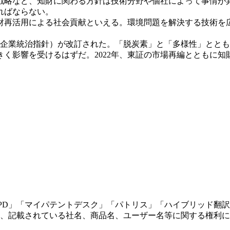
略など、知財に関わる方針は技術分野や個社によって事情が
ればならない。
再活用による社会貢献といえる。環境問題を解決する技術を
の企業統治指針）が改訂された。「脱炭素」と「多様性」とと
く影響を受けるはずだ。2022年、東証の市場再編とともに
テントデスク」「パトリス」「ハイブリッド翻訳」「TOPAM」「Cybe
、記載されている社名、商品名、ユーザー名等に関する権利に