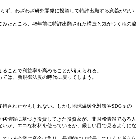
からず、わざわざ研究開発に投資して特許出願する意義がない
みたところ、48年前に特許出願された構造と気がつく程の違
えることで利益率を高めることが考えられる。
っては、新規御法度の時代に戻ってしまう。
持されたかもしれない。しかし地球温暖化対策やSDGｓの
財務情報に基づき投資してきた投資家が、非財務情報である人
ないか、エコな材料を使っているか、厳しい目で見るようにな
している企業に資金は集り、長期的には成長していくと考えら