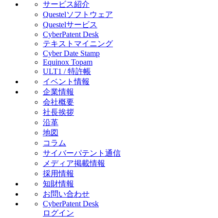
サービス紹介
Questelソフトウェア
Questelサービス
CyberPatent Desk
テキストマイニング
Cyber Date Stamp
Equinox Topam
ULT1 / 特許帳
イベント情報
企業情報
会社概要
社長挨拶
沿革
地図
コラム
サイバーパテント通信
メディア掲載情報
採用情報
知財情報
お問い合わせ
CyberPatent Desk
ログイン