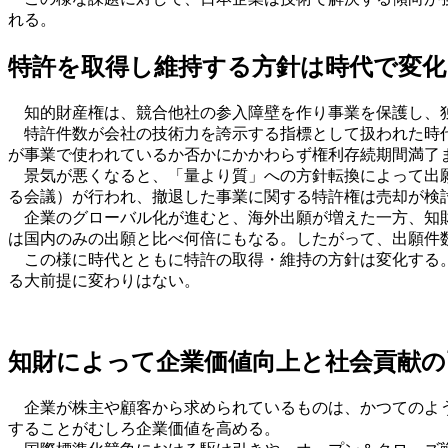
れる。
特許を取得し維持する方針は時代で変化
知的財産権は、競合他社の参入障壁を作り事業を保護し、独
特許件数が会社の技術力を誇示する指標として扱われた時代
が事業で使われているか否かにかかわらず権利存続期間満了
景気が悪くなると、「量より質」への方針転換によって出願
る会議）が行われ、撤退した事業に関する特許権は売却が検
企業のグローバル化が進むと、海外出願が増えた一方、知財
は国内のみの出願と比べ何倍にもなる。したがって、出願件
この様に時代とともに特許の取得・維持の方針は変化する。
る大前提に変わりはない。
知財によって企業価値向上と社会貢献の
企業が株主や顧客から求められているものは、かつてのよう
することがむしろ企業価値を高める。