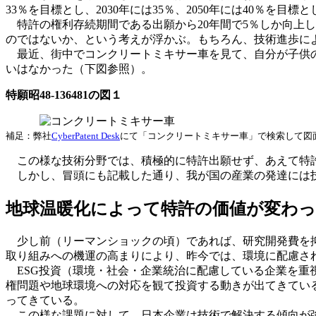
33％を目標とし、2030年には35％、2050年には40％を目標
特許の権利存続期間である出願から20年間で5％しか向上
のではないか、という考えが浮かぶ。もちろん、技術進歩に
最近、街中でコンクリートミキサー車を見て、自分が子供の
いはなかった（下図参照）。
特願昭48-136481の図１
補足：弊社
CyberPatent Desk
にて「コンクリートミキサー車」で検索して図
この様な技術分野では、積極的に特許出願せず、あえて特許
しかし、冒頭にも記載した通り、我が国の産業の発達には技
地球温暖化によって特許の価値が変わ
少し前（リーマンショックの頃）であれば、研究開発費を抑
取り組みへの機運の高まりにより、昨今では、環境に配慮さ
ESG投資（環境・社会・企業統治に配慮している企業を重
権問題や地球環境への対応を観て投資する動きが出てきてい
ってきている。
この様な課題に対して、日本企業は技術で解決する傾向が強