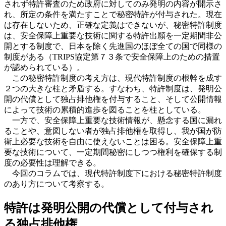
されず特許審査のため政府に対してのみ発明の内容が開示さ
れ、所定の条件を満たすことで秘密特許が付与された。現在
は存在しないため、正確な定義はできないが、秘密特許制度
は、安全保障上重要な技術に関する特許出願を一定期間非公
開とする制度で、日本を除く先進国のほぼ全ての国で同様の
制度がある（TRIPS協定第７３条で安全保障上のための措置
が認められている）。
この秘密特許制度の考え方は、現代特許制度の根幹を成す
２つの大きな柱と矛盾する。すなわち、特許制度は、発明公
開の代償として独占排他権を付与すること、そして公開情報
によって技術の累積的進歩を図ることを柱としている。
一方で、安全保障上重要な技術情報が、懸念する国に漏れ
ることや、意図しない者が独占排他権を取得し、我が国が防
衛上必要な技術を自由に使えないことは困る。安全保障上重
要な技術について、一定期間秘密にしつつ権利を確保する制
度の必要性は理解できる。
今回のコラムでは、現代特許制度下における秘密特許制度
のあり方について考察する。
特許は発明公開の代償として付与され
る独占排他権