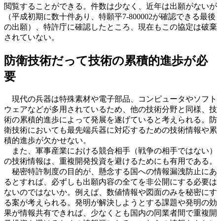
閲覧することができる。件数は少なく、近年は出願がないが
（平成初期に数十件あり、特願平7-800002が確認できる最後
の出願）、特許庁に確認したところ、現在もこの協定は破棄
されていない。
防衛技術だって技術の累積的進歩が必
要
現代の兵器は特殊素材や電子部品、コンピュータやソフト
ウェアなどが多用されているため、他の技術分野と同様、技
術の累積的進歩によって発展を遂げていると考えられる。防
衛技術においても最先端兵器に対応するための技術情報や累
積的進歩が欠かせない。
また、軍事産業における競合相手（戦争の相手ではない）
の技術情報は、重複開発投資を避けるためにも有用である。
秘密特許制度の目的が、懸念する国への情報漏洩防止にあ
るとすれば、必ずしも出願内容の全てを非公開にする必要は
ないのではないか。例えば、数値情報や図面のみを秘密にす
る案が考えられる。発明が解決しようとする課題や発明の効
果が情報共有できれば、少なくとも国内の同業者間で重複開