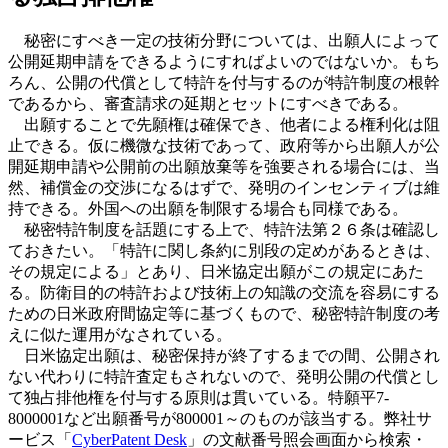
秘密にすべき一定の技術分野については、出願人によって
公開延期申請をできるようにすればよいのではないか。もち
ろん、公開の代償として特許を付与するのが特許制度の根幹
であるから、審査請求の延期とセットにすべきである。
出願することで先願権は確保でき、他者による権利化は阻
止できる。仮に機微な技術であって、政府等から出願人が公
開延期申請や公開前の出願放棄等を強要される場合には、当
然、補償金の交渉になるはずで、発明のインセンティブは維
持できる。外国への出願を制限する場合も同様である。
秘密特許制度を話題にする上で、特許法第２６条は確認し
ておきたい。「特許に関し条約に別段の定めがあるときは、
その規定による」とあり、日米協定出願がこの規定にあた
る。防衛目的の特許および技術上の知識の交流を容易にする
ための日米政府間協定等に基づくもので、秘密特許制度の考
えに似た運用がなされている。
日米協定出願は、秘密保持が終了するまでの間、公開され
ない代わりに特許査定もされないので、発明公開の代償とし
て独占排他権を付与する原則は貫いている。特願平7-
8000001など出願番号が800001～のものが該当する。弊社サ
ービス「
CyberPatent Desk
」の文献番号照会画面から検索・