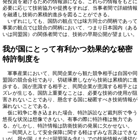
発投資を避けるための情報源になる。これらの情報をもとに
必要に応じて技術協力や提携をすれば、当事者間で詳細情報
を融通し技術の累積的進歩を図ることができる。
いずれにしても、国防の観点では味方同士の間柄であって
事業の観点では競合の間柄において、つまり日本国内（ある
いは同盟国）の関係者間では、技術の早期公開が望ましい。
我が国にとって有利かつ効果的な秘密
特許制度を
軍事産業において、民間企業から観た競争相手は自国や同
盟国の競合会社であり、切磋琢磨しながら技術は累積的に進
歩する。国が意識する相手と、民間企業が意識する相手とは
ズレが生じる。国防上重要なことは、必要な技術の使用が阻
害されないことであり、懸念する国に秘匿すべき技術情報が
漏れないことである。
仮に戦争に巻き込まれた場合、特許訴訟など裁判所で争う
悠長な状況は想像できない。有事の際に特許権は無力であ
る。がしかし、特許情報は防衛技術の発展に欠かせない。
一民間人として安全保障に関する軽はずみな言及はできな
いが、我が国（または同盟国を含む）での技術情報が適切な