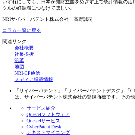
いずれにしても、日本が知財立国をめざす上で統計情報の活
クルの好循環につなげてほしい。
NRIサイバーパテント株式会社 高野誠司
コラム一覧に戻る
関連リンク
会社概要
社長挨拶
沿革
地図
NRI-CP通信
メディア掲載情報
「サイバーパテント」「サイバーパテントデスク」「CPD」「マイパ
は、サイバーパテント株式会社の登録商標です。その他
サービス紹介
Questelソフトウェア
Questelサービス
CyberPatent Desk
テキストマイニング