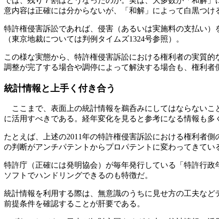
では、残り７割はどうなったのか。実は、大多数が「和解」
意内容は正確には分からないが、「和解」によって白黒つけ
特許権侵害訴訟であれば、侵害（あるいは実施料の支払い）
（東京地裁については判例タイムズ1324号参照）。
この様な実態から、特許権侵害訴訟における権利者の実質的
調整が完了する場合や調停によって解決する場合も、権利者
統計情報と上手く付き合う
ここまで、表面上の統計情報を鵜呑みにしてはならないこと
に活用すべきである。経年変化を見ると参考になる情報も多
たとえば、上述の2011年の特許権侵害訴訟における権利者
の判断がアンチパテントからプロパテントに変わってきてい
特許庁（正確には発明協会）が毎年発行している「特許行政
ソフトでハンドリングできるのも特徴だ。
統計情報を利用する際は、無意識のうちに見せ方の工夫など
前提条件を確認することが肝要である。