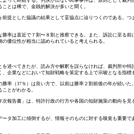
によって終結する。判決が出ない民事事件は、原則として裁判
ることは稀で、金銭的解決が多いと聞く。
を前提とした協議の結果として妥協点に辿りつくのである。つ
な勝率は直近で７割〜８割と推察できる。また、訴訟に至る前
側の優位性が相当に認められていると考えられる。
を述べてきたが、読み方や解釈を誤らなければ、裁判所や特
く、企業などにおいて知財戦略を策定する上で示唆となる指標
側の勝率（37％）は良い方で、以前は勝率２割前後の年が続い
ることがわかる。
年次報告書」は、特許行政の行方や各国の知財施策の動向を見
データ加工に傾倒するが、情報そのものに対する嗅覚も重要で