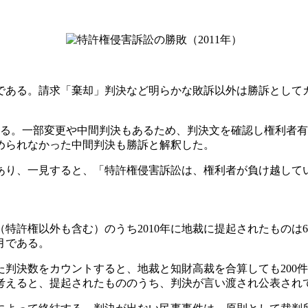
）である。請求「棄却」判決など明らかな敗訴以外は勝訴とし
である。一部変更や中間判決もあるため、判決文を確認し権利者
められなかった中間判決も勝訴と解釈した。
）であり、一見すると、「特許権侵害訴訟は、権利者が負け越して
許権以外も含む）のうち2010年に地裁に提起されたものは63
ヶ月である。
た判決数をカウントすると、地裁と知財高裁を合算しても200件
う考えると、提起されたもののうち、判決が言い渡され公表さ