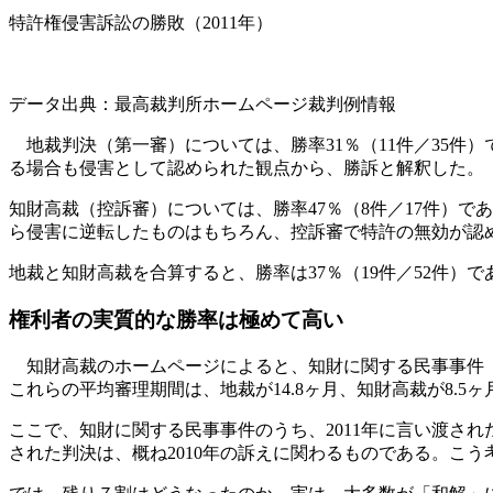
特許権侵害訴訟の勝敗（2011年）
データ出典：最高裁判所ホームページ裁判例情報
地裁判決（第一審）については、勝率31％（11件／35件
る場合も侵害として認められた観点から、勝訴と解釈した。
知財高裁（控訴審）については、勝率47％（8件／17件）
ら侵害に逆転したものはもちろん、控訴審で特許の無効が認
地裁と知財高裁を合算すると、勝率は37％（19件／52件
権利者の実質的な勝率は極めて高い
知財高裁のホームページによると、知財に関する民事事件（特
これらの平均審理期間は、地裁が14.8ヶ月、知財高裁が8.5
ここで、知財に関する民事事件のうち、2011年に言い渡され
された判決は、概ね2010年の訴えに関わるものである。こ