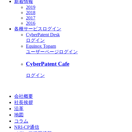
新着情報
2019
2018
2017
2016
各種サービス
ログイン
CyberPatent Desk
ログイン
Equinox Topam
ユーザーページログイン
CyberPatent Cafe
ログイン
会社概要
社長挨拶
沿革
地図
コラム
NRI-CP通信