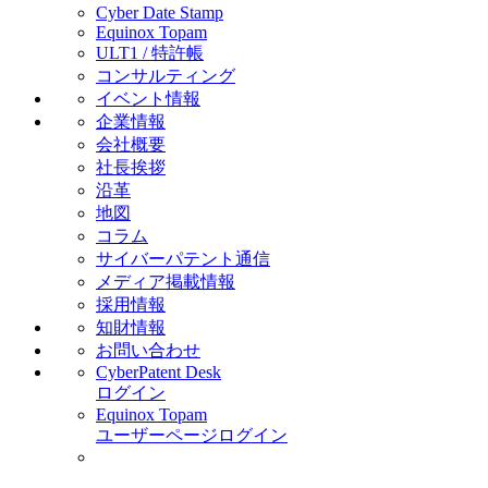
Cyber Date Stamp
Equinox Topam
ULT1 / 特許帳
コンサルティング
イベント情報
企業情報
会社概要
社長挨拶
沿革
地図
コラム
サイバーパテント通信
メディア掲載情報
採用情報
知財情報
お問い合わせ
CyberPatent Desk
ログイン
Equinox Topam
ユーザーページログイン